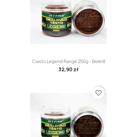
Ciasto Legend Range 250g - Biokrill
32,90 zł
favorite_border