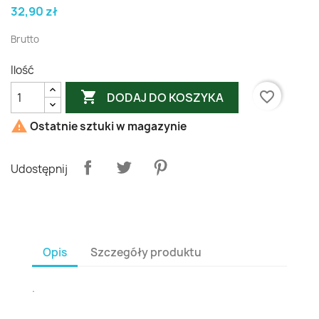
32,90 zł
Brutto
Ilość

favorite_border
DODAJ DO KOSZYKA

Ostatnie sztuki w magazynie
Udostępnij
Opis
Szczegóły produktu
.