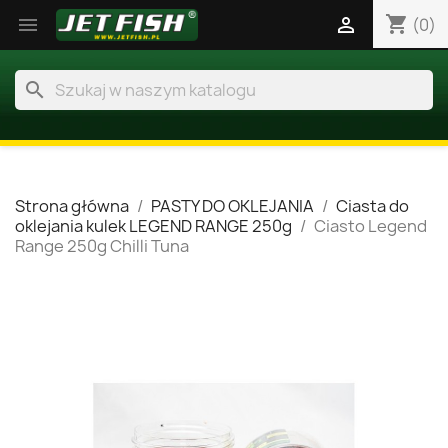
shopping_cart


(0)
search
Strona główna
PASTY DO OKLEJANIA
Ciasta do
oklejania kulek LEGEND RANGE 250g
Ciasto Legend
Range 250g Chilli Tuna