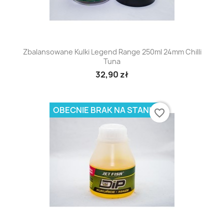
Zbalansowane Kulki Legend Range 250ml 24mm Chilli
Tuna
32,90 zł
OBECNIE BRAK NA STANIE
favorite_border