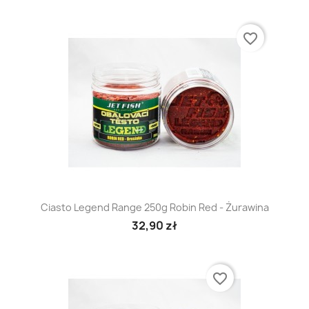
favorite_border
Ciasto Legend Range 250g Robin Red - Żurawina
32,90 zł
favorite_border