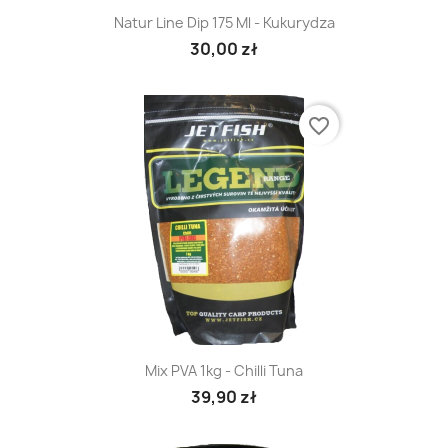
Natur Line Dip 175 Ml - Kukurydza
30,00 zł
favorite_border
Mix PVA 1kg - Chilli Tuna
39,90 zł