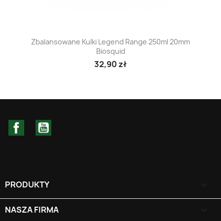
Zbalansowane Kulki Legend Range 250ml 20mm
Biosquid
32,90 zł
Facebook
YouTube
PRODUKTY

NASZA FIRMA
