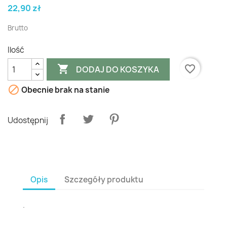
22,90 zł
Brutto
Ilość

favorite_border
DODAJ DO KOSZYKA

Obecnie brak na stanie
Udostępnij
Opis
Szczegóły produktu
.