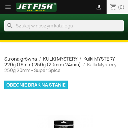
shopping_cart


(0)
search
Strona główna
KULKI MYSTERY
Kulki MYSTERY
220g (16mm) 250g (20mm i 24mm)
Kulki Mystery
250g 20mm - Super Spice
OBECNIE BRAK NA STANIE