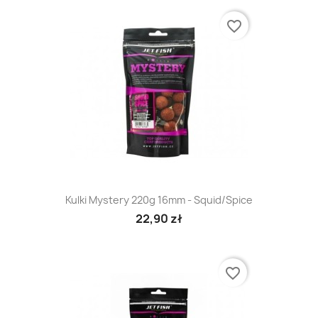
favorite_border
Kulki Mystery 220g 16mm - Squid/Spice
22,90 zł
favorite_border