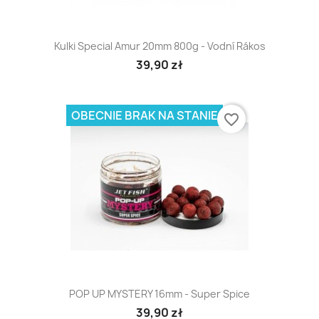
Kulki Special Amur 20mm 800g - Vodní Rákos
39,90 zł
OBECNIE BRAK NA STANIE
favorite_border
POP UP MYSTERY 16mm - Super Spice
39,90 zł