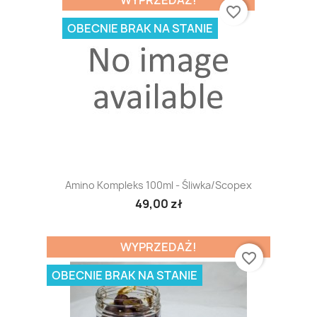
WYPRZEDAŻ!
favorite_border
OBECNIE BRAK NA STANIE
Amino Kompleks 100ml - Śliwka/scopex
49,00 zł
WYPRZEDAŻ!
favorite_border
OBECNIE BRAK NA STANIE