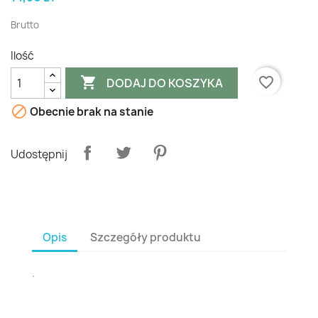
Brutto
Ilość

favorite_border
DODAJ DO KOSZYKA

Obecnie brak na stanie
Udostępnij
Opis
Szczegóły produktu
.