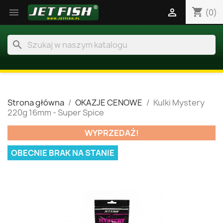
shopping_cart


(0)
search
Strona główna
OKAZJE CENOWE
Kulki Mystery
220g 16mm - Super Spice
WYPRZEDAŻ!
OBECNIE BRAK NA STANIE