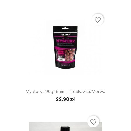
favorite_border
Mystery 220g 16mm - Truskawka/Morwa
22,90 zł
favorite_border