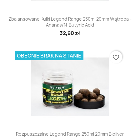
Zbalansowane Kulki Legend Range 250ml 20mm Wątroba -
Ananas/N-Butyric Acid
32,90 zł
OBECNIE BRAK NA STANIE
favorite_border
Rozpuszczalne Legend Range 250ml 20mm Bioliver