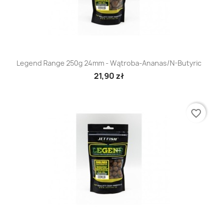
Legend Range 250g 24mm - Wątroba-Ananas/N-Butyric
21,90 zł
favorite_border