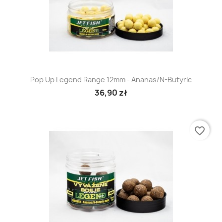
Pop Up Legend Range 12mm - Ananas/N-Butyric
36,90 zł
favorite_border