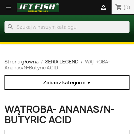
shopping_cart


(0)
search
Strona główna
SERIA LEGEND
WĄTROBA-
Ananas/N-Butyric ACID
Zobacz kategorie ▼
WĄTROBA- ANANAS/N-
BUTYRIC ACID