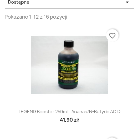

Dostępne
Pokazano 1-12 z 16 pozycji
favorite_border
LEGEND Booster 250ml - Ananas/N-Butyric ACID
41,90 zł