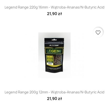
Legend Range 220g 16mm - Wątroba-Ananas/N-Butyric Acid
21,90 zł
favorite_border
Legend Range 200g 12mm - Wątroba-Ananas/N-Butyric Acid
21,90 zł