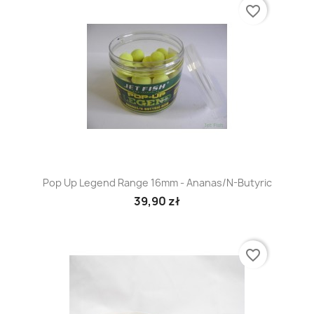
favorite_border
Pop Up Legend Range 16mm - Ananas/N-Butyric
39,90 zł
favorite_border