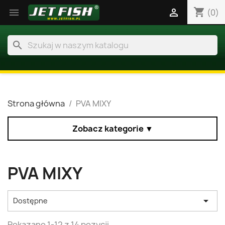
shopping_cart


(0)
search
Strona główna
PVA MIXY
Zobacz kategorie ▼
PVA MIXY

Dostępne
Pokazano 1-12 z 14 pozycji