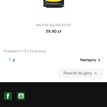
Mix PVA 1kg ANCHOVY
39,90 zł
Pokazano 1-12 z 14 pozycji
1

Następny
2
Powrót do góry

Facebook
YouTube