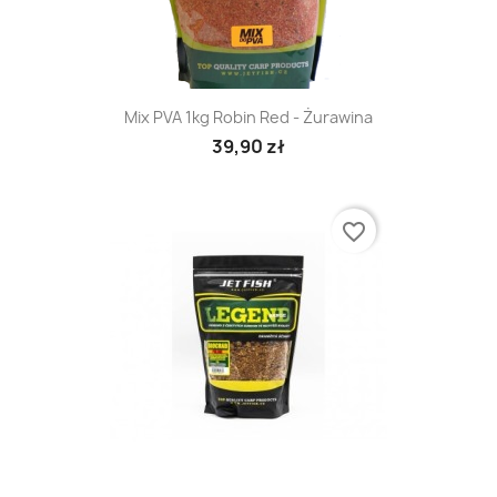
Mix PVA 1kg Robin Red - Żurawina
39,90 zł
favorite_border