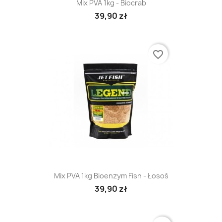
Mix PVA 1kg - Biocrab
39,90 zł
favorite_border
Mix PVA 1kg Bioenzym Fish - Łosoś
39,90 zł