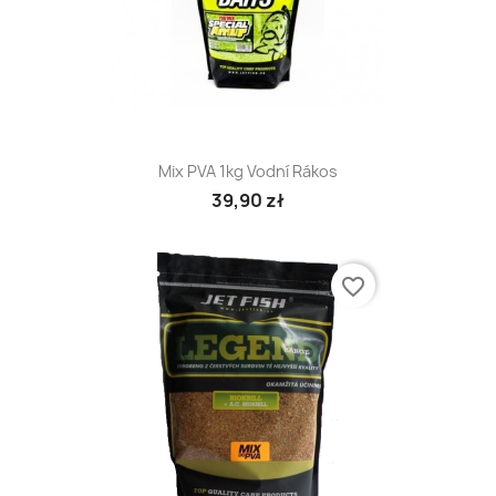
Mix PVA 1kg Vodní Rákos
39,90 zł
favorite_border