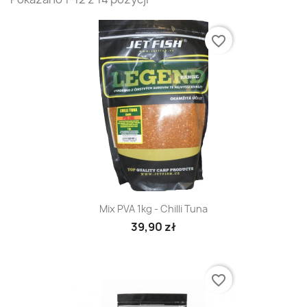
favorite_border
Mix PVA 1kg - Chilli Tuna
39,90 zł
favorite_border