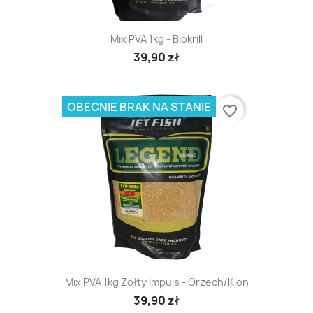
Mix PVA 1kg - Biokrill
39,90 zł
OBECNIE BRAK NA STANIE
favorite_border
Mix PVA 1kg Żółty Impuls - Orzech/Klon
39,90 zł