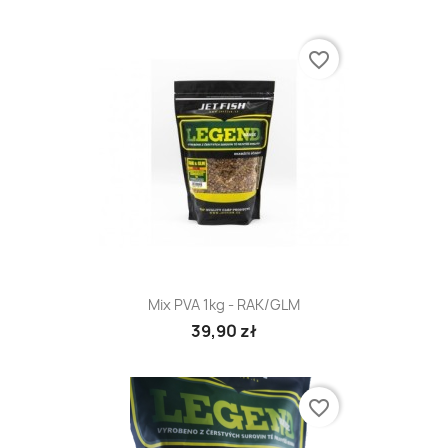
favorite_border
Mix PVA 1kg - RAK/GLM
39,90 zł
favorite_border