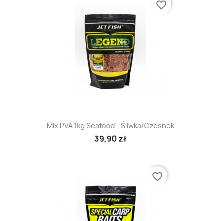
favorite_border
Mix PVA 1kg Seafood - Śliwka/Czosnek
39,90 zł
favorite_border