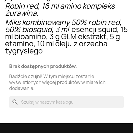
Robin red, 16 ml amino kompleks
żurawina.
Miks kombinowany 50% robin red,
50% biosquid, 3 ml
esencji squid, 15
ml bioamino, 3 g GLM ekstrakt, 5 g
etamino, 10 ml oleju z orzecha
tygrysiego
Brak dostępnych produktów.
Bądźcie czujni! W tym miejscu zostanie
wyświetlonych więcej produktów w miarę ich
dodawania.
search