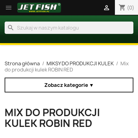
shopping_cart


(0)
search
Strona główna
MIKSY DO PRODUKCJI KULEK
Mix
do produkcji kulek ROBIN RED
Zobacz kategorie ▼
MIX DO PRODUKCJI
KULEK ROBIN RED