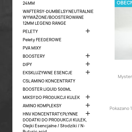
OBECN
24MM
WAFTERSY-DUMBELSY NEUTRALNIE
WYWAŻONE/BOOSTEROWANE
12MM LEGEND RANGE

PELETY
Pelety FEEDEROWE
PVA MIXY

BOOSTERY

DIPY

EKSKLUZYWNE ESENCJE
Myster
CSL AMINO KONCENTRATY
BOOSTER LIQUID 500ML

MIKSY DO PRODUKCJI KULEK

AMINO KOMPLEKSY
Pokazano 1

HNV KONCENTRATY,PŁYNNE
DODATKI DO PRODUKCJI KULEK,
Olejki Esencjalne / Słodziki / N-
Butyric acid