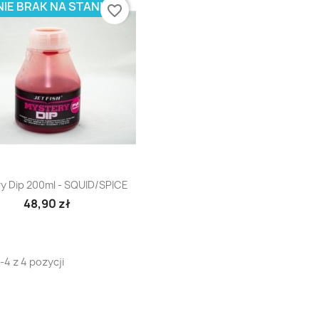
IE BRAK NA STANIE
favorite_border
Szybki podgląd

y Dip 200ml - SQUID/SPICE
48,90 zł
-4 z 4 pozycji