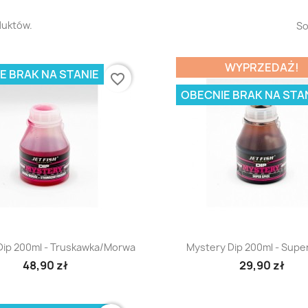
duktów.
So
WYPRZEDAŻ!
E BRAK NA STANIE
favorite_border
OBECNIE BRAK NA STA
Szybki podgląd
Szybki podglą


Dip 200ml - Truskawka/Morwa
Mystery Dip 200ml - Supe
48,90 zł
29,90 zł