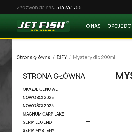
Zadzwoń do nas:
513 733 755
O NAS
OPCJE D
Strona główna
DIPY
Mystery dip 200ml
MY
STRONA GŁÓWNA
OKAZJE CENOWE
NOWOŚCI 2026
NOWOŚCI 2025
MAGNUM CARP LAKE

SERIA LEGEND

SERIA MYSTERY