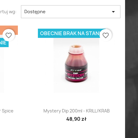

rtuj wg:
Dostępne
OBECNIE BRAK NA STANIE
favorite_border
favorite_border
NIE
d
Szybki podgląd

r Spice
Mystery Dip 200ml - KRILL/KRAB
48,90 zł