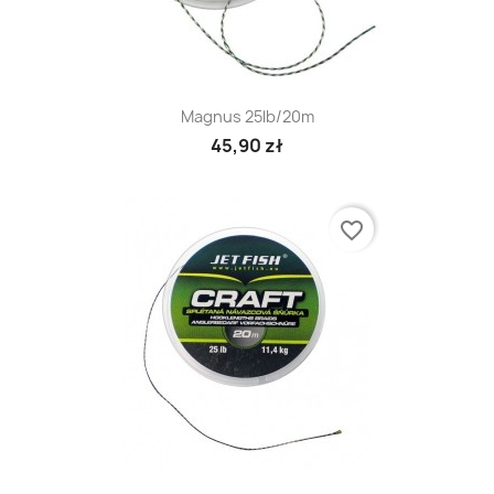
Magnus 25lb/20m
45,90 zł
favorite_border