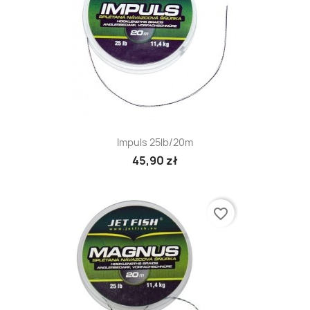
Impuls 25lb/20m
45,90 zł
favorite_border