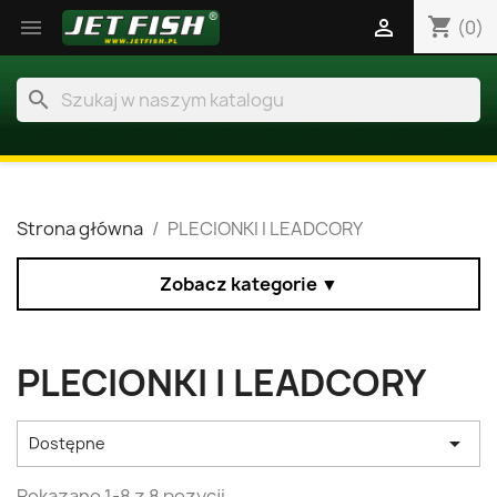
shopping_cart


(0)
search
Strona główna
PLECIONKI I LEADCORY
Zobacz kategorie ▼
PLECIONKI I LEADCORY

Dostępne
Pokazano 1-8 z 8 pozycji