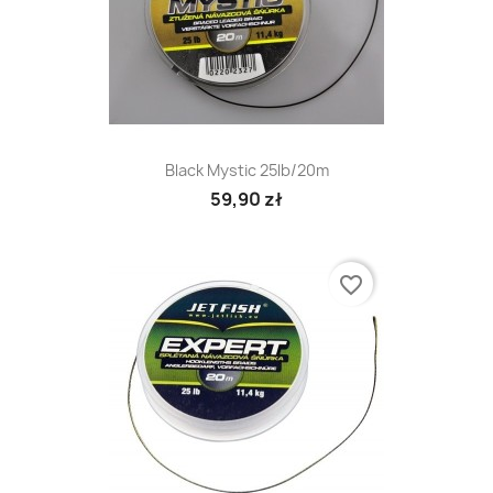
Black Mystic 25lb/20m
59,90 zł
favorite_border