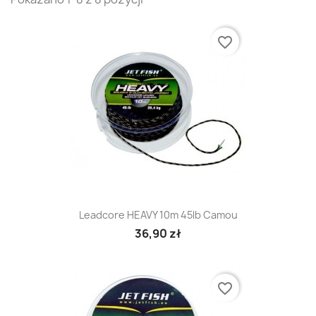
favorite_border
Leadcore HEAVY 10m 45lb Camou
36,90 zł
favorite_border