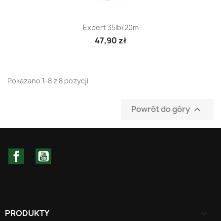
Expert 35lb/20m
47,90 zł
Pokazano 1-8 z 8 pozycji
Powrót do góry

Facebook
YouTube
PRODUKTY
